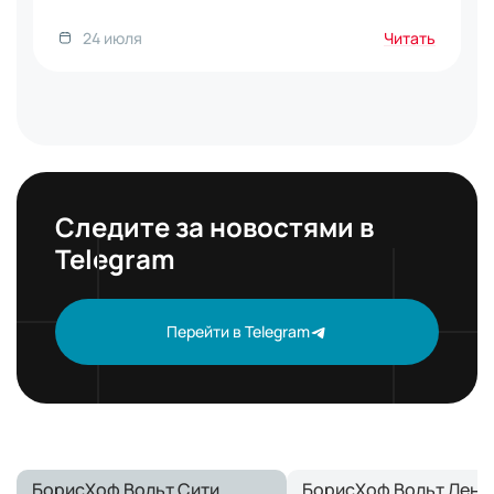
24 июля
Читать
Следите за новостями в
Telegram
Перейти в Telegram
БорисХоф Вольт Сити
БорисХоф Вольт Лени