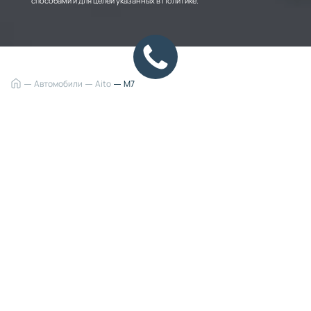
способами и для целей указанных в Политике.
Автомобили
Aito
M7
О модели
Интеллектуальный кроссовер нового
поколения
SERES M7 — это сочетание передовых технологий,
роскоши и высокой автономности. Этот
представительский кроссовер создан для тех, кто
ценит простор, комфорт и не хочет зависеть от
зарядной инфраструктуры.